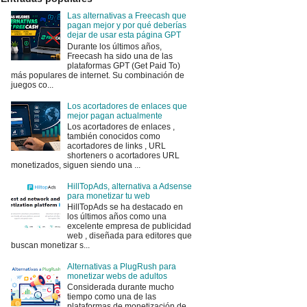
Las alternativas a Freecash que
pagan mejor y por qué deberías
dejar de usar esta página GPT
Durante los últimos años,
Freecash ha sido una de las
plataformas GPT (Get Paid To)
más populares de internet. Su combinación de
juegos co...
Los acortadores de enlaces que
mejor pagan actualmente
Los acortadores de enlaces ,
también conocidos como
acortadores de links , URL
shorteners o acortadores URL
monetizados, siguen siendo una ...
HillTopAds, alternativa a Adsense
para monetizar tu web
HillTopAds se ha destacado en
los últimos años como una
excelente empresa de publicidad
web , diseñada para editores que
buscan monetizar s...
Alternativas a PlugRush para
monetizar webs de adultos
Considerada durante mucho
tiempo como una de las
plataformas de monetización de