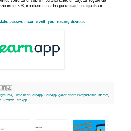
odemos
solicitar el cobro
mediante saldo en
tarjetas regalo de
rio es de 50$; e incluso donar las ganancias conseguidas a
Make passive income with your resting devices
rightData
,
Cómo usar EarnApp
,
EarnApp
,
ganar dinero compartiendo Internet
,
ne
,
Review EarnApp