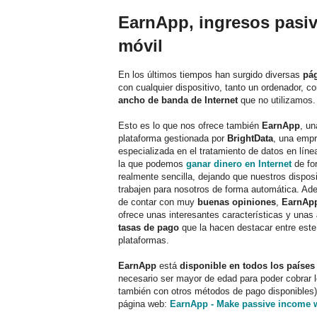
EarnApp, ingresos pasiv
móvil
En los últimos tiempos han surgido diversas
pág
con cualquier dispositivo, tanto un ordenador, 
ancho de banda de Internet
que no utilizamos
Esto es lo que nos ofrece también
EarnApp
, un
plataforma gestionada por
BrightData
, una emp
especializada en el tratamiento de datos en líne
la que podemos
ganar dinero en Internet
de fo
realmente sencilla, dejando que nuestros disposi
trabajen para nosotros de forma automática. A
de contar con muy
buenas opiniones
,
EarnAp
ofrece unas interesantes características y unas
tasas de pago
que la hacen destacar entre este
plataformas.
EarnApp
está
disponible en todos los países
necesario ser mayor de edad para poder cobrar l
también con otros métodos de pago disponibles).
página web:
EarnApp - Make passive income w