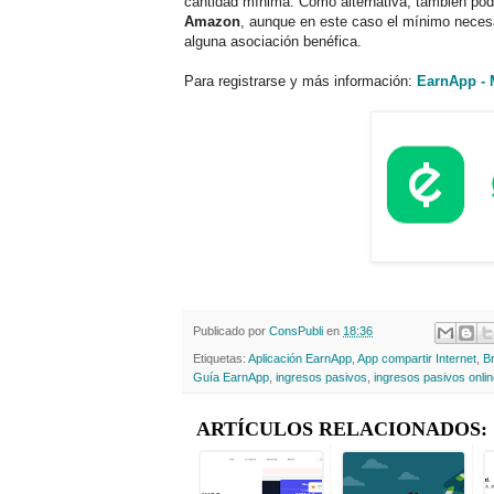
cantidad mínima. Como alternativa, también p
Amazon
, aunque en este caso el mínimo necesa
alguna asociación benéfica.
Para registrarse y más información:
EarnApp - 
Publicado por
ConsPubli
en
18:36
Etiquetas:
Aplicación EarnApp
,
App compartir Internet
,
B
Guía EarnApp
,
ingresos pasivos
,
ingresos pasivos onli
ARTÍCULOS RELACIONADOS: