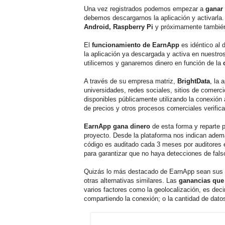
Una vez registrados podemos empezar a
ganar
debemos descargarnos la aplicación y activarla
Android, Raspberry Pi
y próximamente también
El
funcionamiento de EarnApp
es idéntico al 
la aplicación ya descargada y activa en nuestro
utilicemos y ganaremos dinero en función de la
A través de su empresa matriz,
BrightData
, la 
universidades, redes sociales, sitios de comerc
disponibles públicamente utilizando la conexión
de precios y otros procesos comerciales verific
EarnApp gana dinero
de esta forma y reparte p
proyecto. Desde la plataforma nos indican ade
código es auditado cada 3 meses por auditores e
para garantizar que no haya detecciones de fals
Quizás lo más destacado de EarnApp sean sus
otras alternativas similares. Las
ganancias que
varios factores como la geolocalización, es dec
compartiendo la conexión; o la cantidad de dato