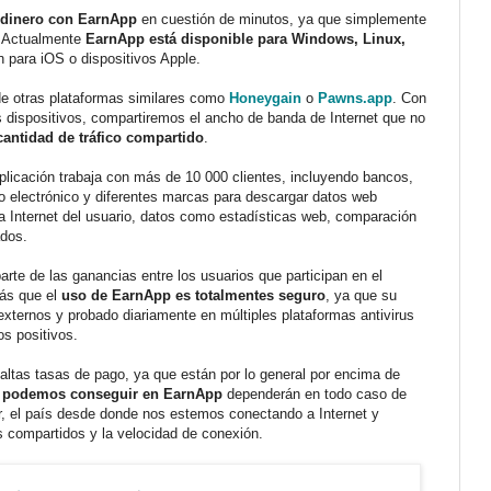
 dinero con EarnApp
en cuestión de minutos, ya que simplemente
. Actualmente
EarnApp está disponible para Windows, Linux,
 para iOS o dispositivos Apple.
de otras plataformas similares como
Honeygain
o
Pawns.app
. Con
s dispositivos, compartiremos el ancho de banda de Internet que no
cantidad de tráfico compartido
.
aplicación trabaja con más de 10 000 clientes, incluyendo bancos,
io electrónico y diferentes marcas para descargar datos web
 a Internet del usuario, datos como estadísticas web, comparación
ados.
arte de las ganancias entre los usuarios que participan en el
más que el
uso de EarnApp es totalmentes seguro
, ya que su
xternos y probado diariamente en múltiples plataformas antivirus
os positivos.
altas tasas de pago, ya que están por lo general por encima de
 podemos conseguir en EarnApp
dependerán en todo caso de
ir, el país desde donde nos estemos conectando a Internet y
s compartidos y la velocidad de conexión.